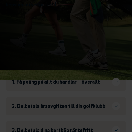
konsumentverket.se
Fem fördelar med MoreGolf
Mastercard
1. Få poäng på allt du handlar – överallt
2. Delbetala årsavgiften till din golfklubb
3. Delbetala dina kortköp räntefritt