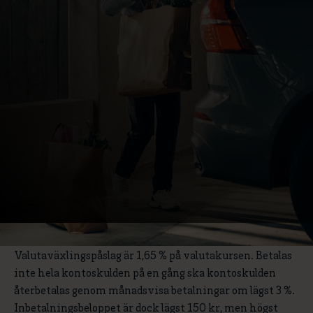
Mastercard:
Med MoreGolf Mastercard kan du göra betalningar och
ta ut kontanter. Ordinarie årsavgift 295 kr. Kreditränta
f.n. 17,99 % (februari 2026), rörlig. Vid en utnyttjad
kredit på 20 000 kr är den effektiva räntan 18,67 % vid
betalning med e-faktura och det sammanlagda belopp
som ska betalas är 21 871 kr vid betalning med e-faktura.
Beloppet är uträknat utifrån ett exempel där krediten är
återbetald på 12 månader (avbetalningsbelopp i snitt
1 823 kr vid betalning med e-faktura) och att 39
räntefria dagar utnyttjats samt att krediten nyttjats
utan avgift för kontantuttag. Kontantuttag kostar 3 %
av uttaget belopp, dock lägst 45 kr per uttag.
Valutaväxlingspåslag är 1,65 % på valutakursen. Betalas
inte hela kontoskulden på en gång ska kontoskulden
återbetalas genom månadsvisa betalningar om lägst 3 %.
Inbetalningsbeloppet är dock lägst 150 kr, men högst