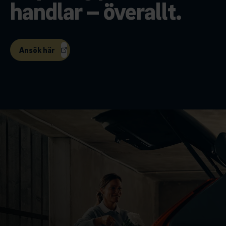
handlar – överallt.
Ansök här
Fakta om MoreGolf