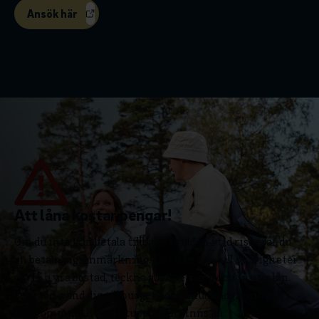
Ansök här
Att låna kostar pengar!
Om du inte kan betala tillbaka skulden i tid riskerar du
en betalningsanmärkning. Det kan leda till svårigheter
att få hyra bostad, teckna abonnemang och få nya lån.
För stöd, vänd dig till budget- och skuldrådgivningen i
din kommun. Kontaktuppgifter finns på