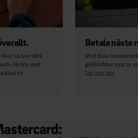
verallt.
Betala nästa 
löser in hos våra
Med dina bonuschecka
andic Hotels med
golfklubbar som är an
 exklusiva
Läs mer här
.
astercard: