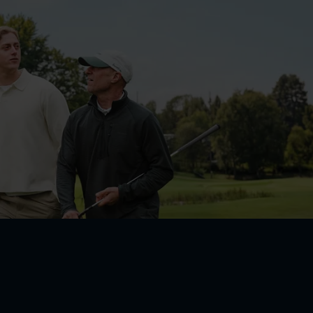
fördelar. Vi höjer bonusen på golf, gör uttagen digitala