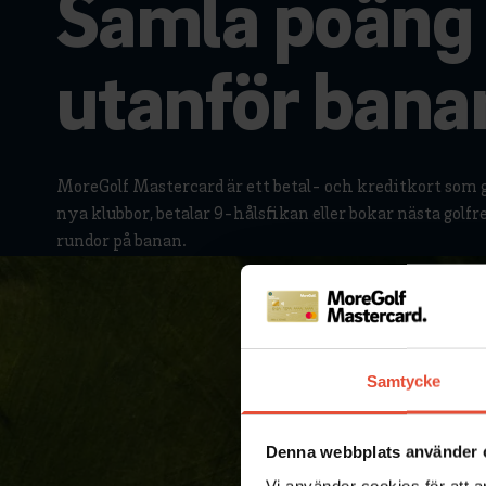
Samla poäng
utanför bana
MoreGolf Mastercard är ett betal- och kreditkort som gö
nya klubbor, betalar 9-hålsfikan eller bokar nästa golf
rundor på banan.
Samtycke
Denna webbplats använder 
Vi använder cookies för att a