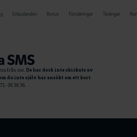
ng
Erbjudanden
Bonus
Försäkringar
Tävlingar
Kun
ga SMS
ma från oss.
De har dock inte skickats av
m du inte själv har ansökt om ett kort
.
71-36 36 36.