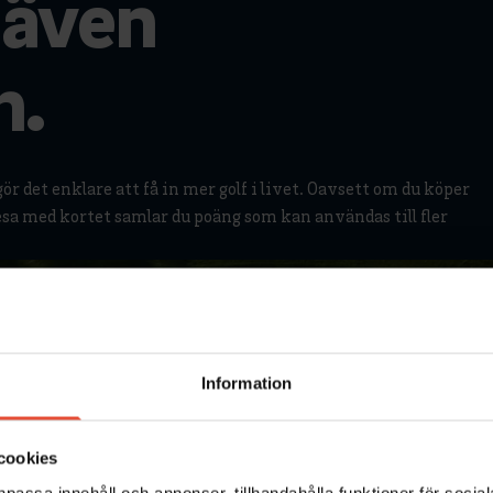
 även
n.
r det enklare att få in mer golf i livet. Oavsett om du köper
resa med kortet samlar du poäng som kan användas till fler
Information
cookies
npassa innehåll och annonser, tillhandahålla funktioner för soci