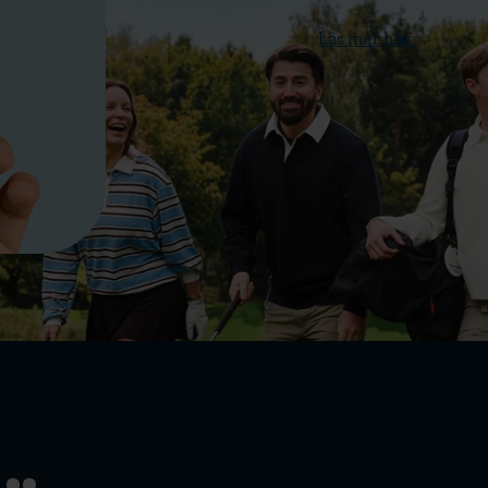
Vi fyller MoreGolf Mastercard med ännu fler 
och ökar bonustaket.
Läs mer här.