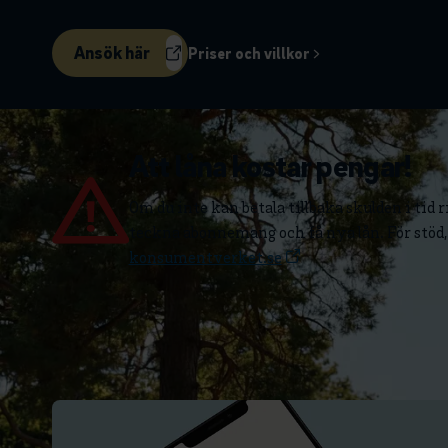
Ansök här
Priser och villkor
Att låna kostar pengar!
Om du inte kan betala tillbaka skulden i tid 
teckna abonnemang och få nya lån. För stöd,
konsumentverket.se